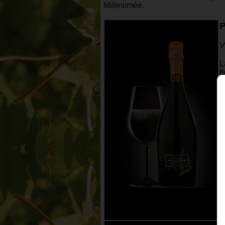
Millesimée.
V
L
f
A
t
C
a
f
S
d
T
D