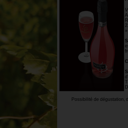
V
A
R
2
»
S
e
f
C
S
d
T
D
Possibilité de dégustation, 