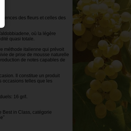
ssences des fleurs et celles des
Valdobbiadene, où la légère
ité quasi totale.
re méthode italienne qui prévoit
uivie de prise de mousse naturelle
production de notes capables de
asion. Il constitue un produit
s occasions telles que les
duels: 16 gr/l.
 Best in Class, catégorie
e"