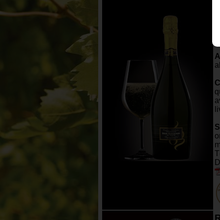
V
L
f
A
a
C
q
a
l
S
o
m
T
D
R