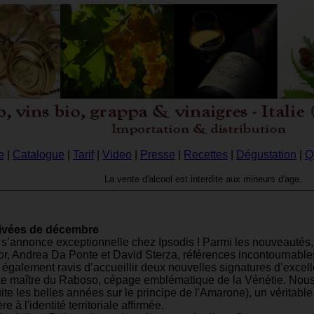
e
|
Catalogue
|
Tarif
|
Video
|
Presse
|
Recettes
|
Dégustation
|
Q
La vente d'alcool est interdite aux mineurs d'age.
rivées de décembre
 s’annonce exceptionnelle chez Ipsodis ! Parmi les nouveautés, 
tor, Andrea Da Ponte et David Sterza, références incontournables
alement ravis d’accueillir deux nouvelles signatures d’excell
e maître du Raboso, cépage emblématique de la Vénétie. Nous
ite les belles années sur le principe de l'Amarone), un vérita
e à l'identité territoriale affirmée.