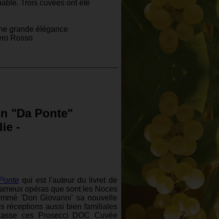
able. Trois cuvées ont été
’une grande élégance
bero Rosso
on "Da Ponte"
lie -
Ponte
qui est l'auteur du livret de
 fameux opéras que sont les Noces
ommé 'Don Giovanni' sa nouvelle
réceptions aussi bien familiales
 classe ces Prosecci DOC Cuvée