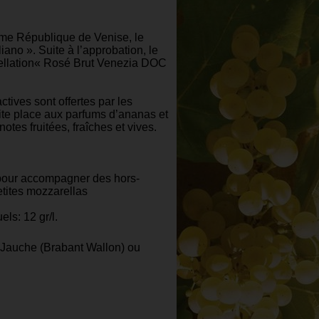
ime République de Venise, le
no ». Suite à l’approbation, le
pellation« Rosé Brut Venezia DOC
tives sont offertes par les
uite place aux parfums d’ananas et
otes fruitées, fraîches et vives.
é pour accompagner des hors-
etites mozzarellas
els: 12 gr/l.
p-Jauche (Brabant Wallon) ou