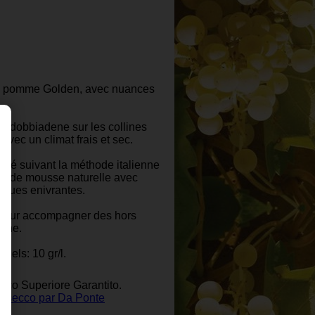
e la pomme Golden, avec nuances
aldobbiadene sur les collines
avec un climat frais et sec.
ué suivant la méthode italienne
ise de mousse naturelle avec
iques enivrantes.
it pour accompagner des hors
nche.
duels: 10 gr/l.
cco Superiore Garantito.
prosecco par Da Ponte