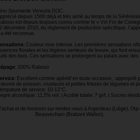
ino Spumante Venezia DOC.
pprécié depuis 1500 déjà et très aimé au temps de la Séréniss
aboso est depuis toujours connu comme le « Vin Fin de Coneglia
2 décembre 2010, du règlement de production spécifique, l’ap
 a été reconnue.
ensations
: Couleur rose intense. Les premières sensations olfac
ssences florales et les légères senteurs de levure, qui font ens
ruits des bois. Ces sensations se prolongent au palais avec des n
épage
: 100% Raboso
ervice
: Excellent comme apéritif en toute occasion ; appropri
’œuvre de poisson, crustacés et petites fritures de légumes et p
émpature de service: 10-12°C.
egré alcoolique: 11,5% vol. | Acidité totale: 7 gr/l. | Sucres résidu
d'achat et de livraison sur rendez-vous à Argenteau (Liège), Or
Beauvechain (Brabant Wallon).