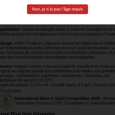
Prosecco
Don Giovanni
Extra Dry
Non, je n’ai pas l’âge requis
ino Prosecco Spumante Superiore DOCG Millesimato.
'extra dry possède un bouquet enivrant évoquant les délicates e
ruits mûrs, ainsi que la douceur du miel d’acacia.
ppellation
: raisins vendangés dans la zone de Conegliano et 
ltitude garantit des températures fraîches et une absence d’humid
épage
: 100% Prosecco, fabriqué suivant les règles de la célèb
ue la fermentation lente s’effectue en cuve close pressurisée, s
vec formation de minuscules bulles d’anhydride carbonique et 
ivrer des caractéristiques aromatiques enveloppantes.
ervice
: Indiqué comme mousseux apéritif, excellent en toute occ
riginal au rapport qualité-prix imbattable pour toutes vos grande
ariages, communions, baptêmes, naissances, réveillons, etc.
émpature de service: 10-12°C.
egré alcoolique: 11,5% vol. | Acidité totale: 6,5 gr/l. | Sucres rési
Fiche produit
International Wine & Spirit Competition 2008
: Bronze
"Spumante Prosecco DOC Conegliano e Valdobbiaden
osé Brut
Don Giovanni