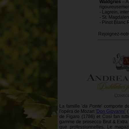
Waldgries
– A
rigoureusemen
- Lagrein, int
- St. Magdalen
- Pinot Blanc 
Rejoignez-not
La famille '
da Ponte
' comporte de
l'opéra de Mozart
'Don Giovanni'
(
de Figaro (1786) et Così fan tut
gamme de prosecco Brut & Extra D
que professionnelles. Le maga