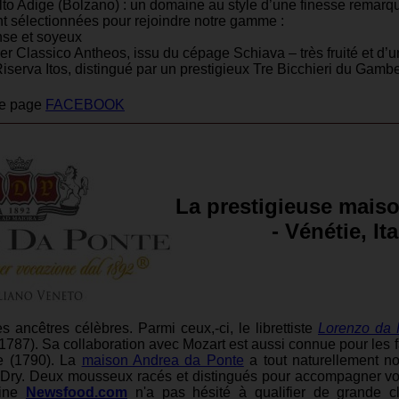
lto Adige (Bolzano) : un domaine au style d’une finesse remarqu
t sélectionnées pour rejoindre notre gamme :
ense et soyeux
er Classico Antheos, issu du cépage Schiava – très fruité et d
Riserva Itos, distingué par un prestigieux Tre Bicchieri du Gam
re page
FACEBOOK
La prestigieuse mais
- Vénétie, Ita
s ancêtres célèbres. Parmi ceux,-ci, le librettiste
Lorenzo da 
1787). Sa collaboration avec Mozart est aussi connue pour les
te (1790). La
maison Andrea da Ponte
a tout naturellement n
ry. Deux mousseux racés et distingués pour accompagner vos 
zine
Newsfood.com
n'a pas hésité à qualifier de grande