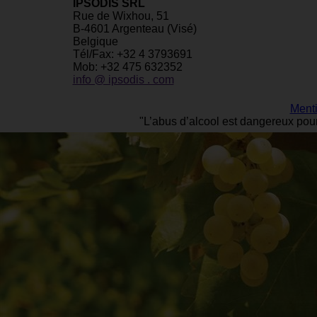
IPSODIS SRL
Rue de Wixhou, 51
B-4601 Argenteau (Visé)
Belgique
Tél/Fax: +32 4 3793691
Mob: +32 475 632352
info @ ipsodis . com
Menti
"L’abus d’alcool est dangereux pou