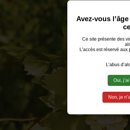
Avez-vous l’âge
ce
Ce site présente des vi
al
L’accès est réservé aux
L’abus d’alc
Oui, j’a
Non, je n’